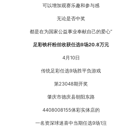
可以增加观赛乐趣和参与感
无论是否中奖
都是在为国家公益事业奉献自己的爱心”
足彩铁杆粉丝收获任选9场20.8万元
4月10日
传统足彩任选9场胜平负游戏
第23048期开奖
肇庆市德庆县朝阳东路
4408008155体彩实体店的
一名资深球迷喜中当期任选9场1注