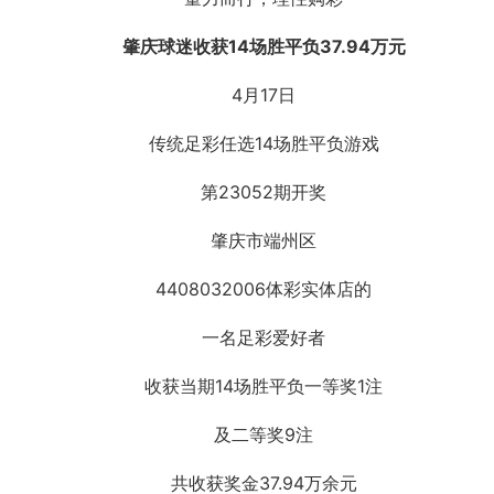
肇庆球迷收获14场胜平负37.94万元
4月17日
传统足彩任选14场胜平负游戏
第23052期开奖
肇庆市端州区
4408032006体彩实体店的
一名足彩爱好者
收获当期14场胜平负一等奖1注
及二等奖9注
共收获奖金37.94万余元