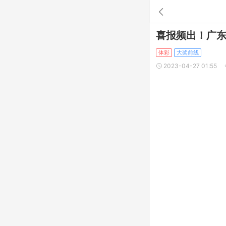
喜报频出！广东
体彩
大奖前线
2023-04-27 01:55