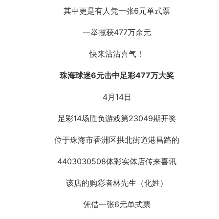
其中更是有人凭一张6元单式票
一举揽获477万余元
快来沾沾喜气！
珠海球迷6元击中足彩477万大奖
4月14日
足彩14场胜负游戏第23049期开奖
位于珠海市香洲区拱北街道港昌路的
4403030508体彩实体店传来喜讯
该店的购彩者林先生（化姓）
凭借一张6元单式票