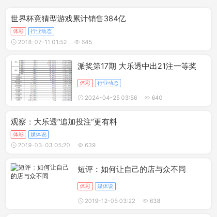
世界杯竞猜型游戏累计销售384亿
体彩
行业动态
2018-07-11 01:52
645
派奖第17期 大乐透中出21注一等奖
体彩
行业动态
2024-04-25 03:56
640
观察：大乐透“追加投注”更有料
体彩
媒体说
2019-03-03 05:20
639
短评：如何让自己的店与众不同
体彩
媒体说
2019-12-05 03:22
638