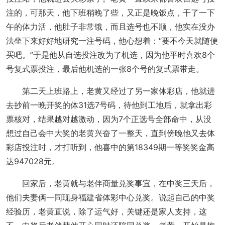
注的，可那天，他下班稍晚了些，又正是晚饭点，干了一下
午的体力活，他肚子非常饿，而且选号也不顺，他实在没办
法坐下来好好地研究一注号码，他心想着：“要不今天就随便
买吧。”于是他从自选投注改为了机选，因为他平时喜欢8个
号复式票投注，最后他机选的一张8个号的复式票带走。
第二天上班路上，老黄又经过了另一家体彩店，他就进
去抄前一晚开奖的体31选7号码，待他到工地后，就拿出彩
票核对，结果越对越激动，因为7个正选号全部命中，从没
想过自己会中大奖的老黄兴奋了一整天，直到傍晚他又去体
彩店投注时，才打听到，他喜中的第18349期一等奖奖金高
达947028元。
回家后，老黄就与老伴商量兑奖事宜，在中奖三天后，
他们夫妻俩一同现身福建省体彩中心兑奖。说起自己的中奖
经验历，老黄直说，除了运气好，关键还是家人支持，这