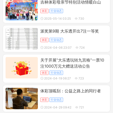
吉林体彩母亲节特别活动情暖白山
体彩
行业动态
2025-05-14 03:25
730
派奖第9期 大乐透开出7注一等奖
体彩
行业动态
2024-04-06 23:07
724
关于开展“大乐透玩转九宫格”一票10
注1000万元大赠送活动公告
体彩
行业动态
2024-04-19 06:27
723
体彩顶呱刮：公益之路上的同行者
体彩
行业动态
2024-04-29 09:42
721