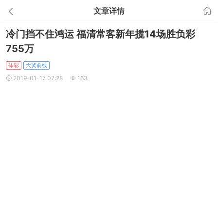
文章详情
冷门挡不住鸿运 福清常客新年揽14场胜负彩
755万
体彩
大奖前线
2019-01-17 07:28
163