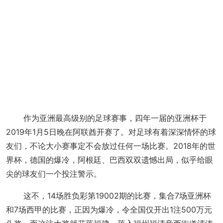
作为亚洲最高级别的足球赛事，四年一届的亚洲杯于
2019年1月5日晚在阿联酋开赛了。对足球有着深深情怀的球
友们，不论大小赛事定不会放过任何一场比赛。2018年的世
界杯，德国的爆冷，阿根廷、巴西双双遗憾出局，似乎给眼
尖的球友们一个投注警示。
这不，14场胜负彩第19002期的比赛，集合7场亚洲杯
和7场西甲的比赛，正因为爆冷，令全国仅开出1注500万元