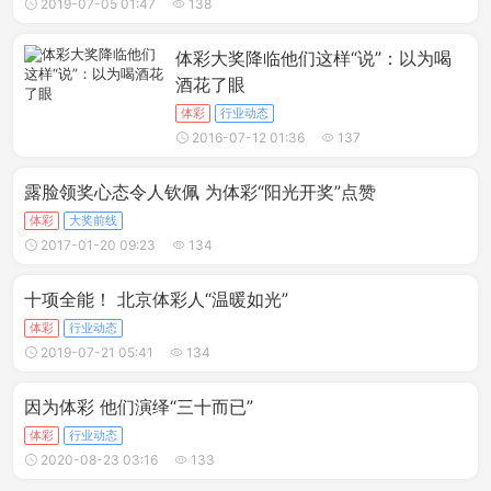
2019-07-05 01:47
138
体彩大奖降临他们这样“说”：以为喝
酒花了眼
体彩
行业动态
2016-07-12 01:36
137
露脸领奖心态令人钦佩 为体彩“阳光开奖”点赞
体彩
大奖前线
2017-01-20 09:23
134
十项全能！ 北京体彩人“温暖如光”
体彩
行业动态
2019-07-21 05:41
134
因为体彩 他们演绎“三十而已”
体彩
行业动态
2020-08-23 03:16
133