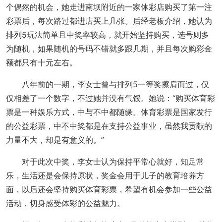
个偶然的机会，她走进南坝附近的一家体彩店购买了第一注
彩票后，每次路过都进店买上几张。后经老板介绍，她认为
排列5玩法简单且中奖率较高，就开始坚持购买，选号则多
为随机，如果随机的号码不错就多跟几期，并且每次购彩金
额都只有十元左右。
八年前的一期，李女士曾与排列5一等奖擦肩而过，仅
仅相差了一个数字，不过她并没有气馁。她说：“购买体育彩
票是一种娱乐方式，中与不中都随缘。体育彩票是国家发行
的公益彩票，中不中奖都是在支持公益事业，虽然我贡献的
力量不大，却是有意义的。”
对于此次中奖，李女士认为保持平常心就好，知足常
乐，生活还是会保持原状，奖金会用于儿子的教育培养方
面，以后还会坚持购买体育彩票，希望有机会参加一些公益
活动，切身感受体彩的公益魅力。