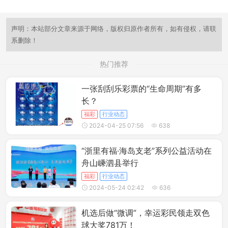
声明：本站部分文章来源于网络，版权归原作者所有，如有侵权，请联
系删除！
热门推荐
一张刮刮乐彩票的“生命周期”有多
长？
福彩
行业动态
2024-04-25 07:56
638
“浙里有福·海岛支老”系列公益活动在
舟山嵊泗县举行
福彩
行业动态
2024-05-24 02:42
636
机选后做“微调”，幸运彩民领走双色
球大奖781万！