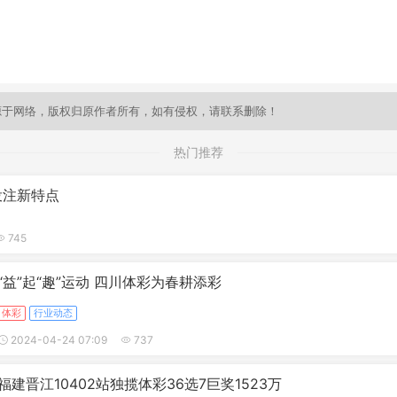
源于网络，版权归原作者所有，如有侵权，请联系删除！
热门推荐
投注新特点
745
“益”起“趣”运动 四川体彩为春耕添彩
体彩
行业动态
2024-04-24 07:09
737
福建晋江10402站独揽体彩36选7巨奖1523万