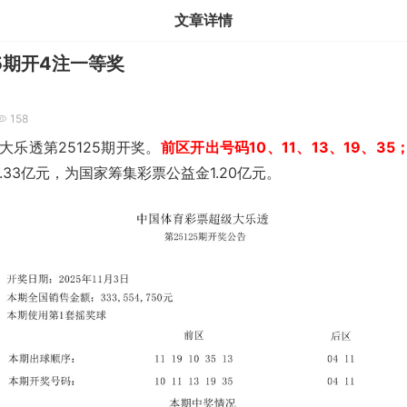
文章详情
5期开4注一等奖
158
级大乐透第25125期开奖。
前区开出号码10、11、13、19、3
.33亿元，为国家筹集彩票公益金1.20亿元。