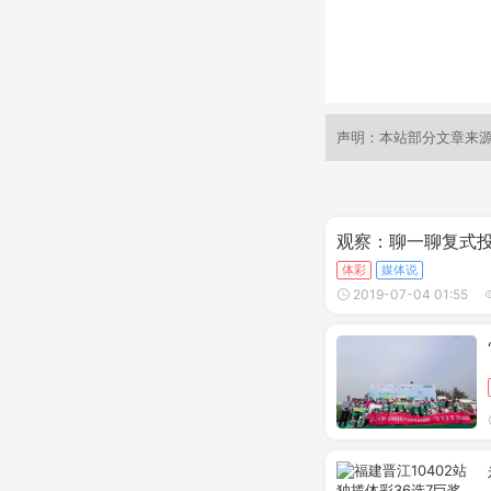
声明：本站部分文章来
观察：聊一聊复式
体彩
媒体说
2019-07-04 01:55