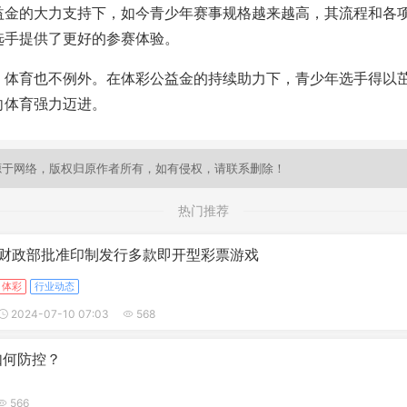
的大力支持下，如今青少年赛事规格越来越高，其流程和各项
选手提供了更好的参赛体验。
育也不例外。在体彩公益金的持续助力下，青少年选手得以茁
向体育强力迈进。
源于网络，版权归原作者所有，如有侵权，请联系删除！
热门推荐
财政部批准印制发行多款即开型彩票游戏
体彩
行业动态
2024-07-10 07:03
568
如何防控？
566