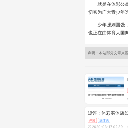
就是在体彩公益金
切实为广大青少年
少年强则国强，体
也正在由体育大国
声明：本站部分文章来
短评：体彩实体店
体彩
媒体说
2020-03-17 02:39