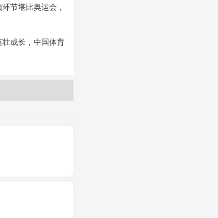
环节堪比奥运会，
壮成长，中国体育