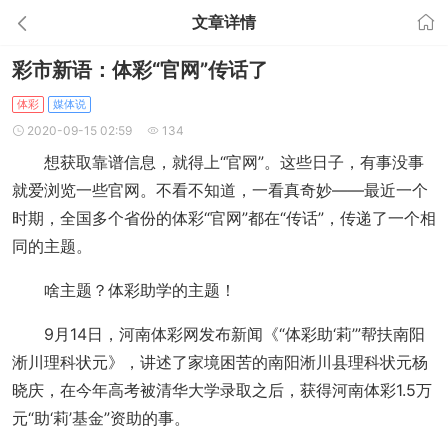
文章详情
彩市新语：体彩“官网”传话了
体彩
媒体说
2020-09-15 02:59
134
想获取靠谱信息，就得上“官网”。这些日子，有事没事
就爱浏览一些官网。不看不知道，一看真奇妙——最近一个
时期，全国多个省份的体彩“官网”都在“传话”，传递了一个相
同的主题。
啥主题？体彩助学的主题！
9月14日，河南体彩网发布新闻《“体彩助‘莉’”帮扶南阳
淅川理科状元》，讲述了家境困苦的南阳淅川县理科状元杨
晓庆，在今年高考被清华大学录取之后，获得河南体彩1.5万
元“助‘莉’基金”资助的事。